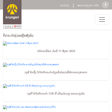
|
ໂປຣໂມຊັ່ນ
ສອບຖາມຂໍ້ມູນໂທ: 1454
ກິດຈະກຳຊ່ວຍເຫຼືອສັງຄົມ
ບໍລິຈາກເລືອດ ວັນທີ 11 ສິງຫາ 2023
ກຸງສີ ລິດຊິ້ງ ໄດ້ຈັດກິດຈະກຳລ້ຽງເຂົ້ານ້ອງໆທີ່ພິການທາງສາຍຕາ
ກຸງສີ ໄດ້ຈັດກິດຈະກຳ CSR ທີ່ ເມືອງວັງວຽງ ແຂວງວຽງຈັນ