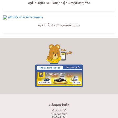
ກຸງສີ ໄດ້ແບ່ງປັນ ແລະ ພ້ອມຊ່ວຍເຫຼືອປະຊາຊົນໃນຊ່ວງວິກິດ
ກຸງສີ ລິດຊິ້ງ ຮ່ວມກັບອົງການກາແດງລາວ
ຜະລິດຕະພັນສິນເຊື່ອ
ສິນເຊື່ອ ລົດໃໝ່
ສິນເຊື່ອ ລົດມືສອງ
ສິນເຊື່ອ ລົດບ້ານ