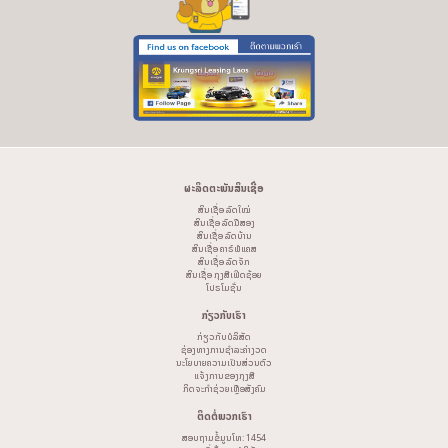
ຜະລິດຕະພັນສິນເຊື່ອ
ສິນເຊື່ອ ລົດໃໝ່
ສິນເຊື່ອ ລົດມືສອງ
ສິນເຊື່ອ ລົດບ້ານ
ສິນເຊື່ອ ຄາຣ໌ຟໍແຄສ
ສິນເຊື່ອ ລົດຈັກ
ສິນເຊື່ອ ກຸງສີເຟີດຊ້ອຍ
ໂປຣໂມຊັ່ນ
ກ່ຽວກັບເຮົາ
ກ່ຽວກັບບໍລິສັດ
ຊ່ອງທາງການຊຳລະຄ່າງວດ
ນະໂຍບາຍຄວາມເປັນສ່ວນຕົວ
ແຈ້ງການຂອງກຸງສີ
ກິດຈະກຳຊ່ວຍເຫຼືອສັງຄົມ
ຕິດຕໍ່ພວກເຮົາ
ສອບຖາມຂໍ້ມູນໂທ: 1454