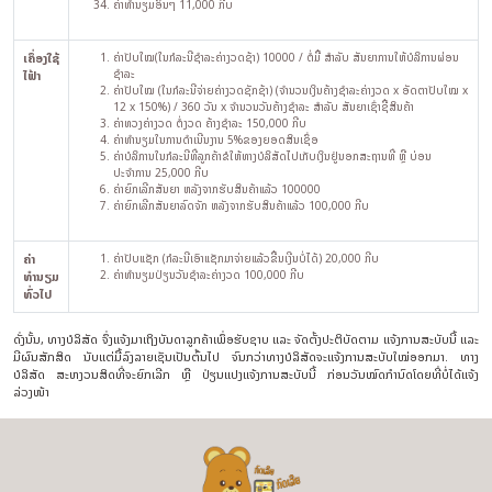
ຄ່າທຳນຽມອຶ່ນໆ 11,000 ກີບ
ເຄຶ່ອງໃຊ້
ຄ່າປັບໃໝ(ໃນກໍລະນີຊຳລະຄ່າງວດຊ້າ) 10000 / ຕໍ່ມື້ ສຳລັບ ສັນຍາການໃຫ້ບໍລິການຜ່ອນ
ຊໍາລະ
ໄຟ້າ
ຄ່າປັບໃໝ (ໃນກໍລະນີຈ່າຍຄ່າງວດຊັກຊ້າ) (ຈຳນວນເງິນຄ້າງຊຳລະຄ່າງວດ x ອັດຕາປັບໃໝ x
12 x 150%) / 360 ວັນ x ຈຳນວນວັນຄ້າງຊຳລະ ສຳລັບ ສັນຍາເຊົ່າຊື້ສິນຄ້າ
ຄ່າທວງຄ່າງວດ ຕໍ່ງວດ ຄ້າງຊໍາລະ 150,000 ກີບ
ຄ່າທຳນຽມໃນການດຳເນີນງານ 5%ຂອງຍອດສິນເຊຶ່ອ
ຄ່າບໍລິການໃນກໍລະນີທີ່ລູກຄ້າຂໍໃຫ້ທາງບໍລິສັດໄປເກັບເງິນຢູ່ນອກສະຖານທີ່ ຫຼື ບ່ອນ
ປະຈຳການ 25,000 ກີບ
ຄ່າຍົກເລີກສັນຍາ ຫລັງຈາກຮັບສິນຄ້າແລ້ວ 100000
ຄ່າຍົກເລີກສັນຍາລົດຈັກ ຫລັງຈາກຮັບສິນຄ້າແລ້ວ 100,000 ກີບ
ຄ່າ
ຄ່າປັບແຊັກ (ກໍລະນີເອົາແຊັກມາຈ່າຍແລ້ວຂື້ນເງີນບໍ່ໄດ້) 20,000 ກີບ
ຄ່າທຳນຽມປ່ຽນວັນຊໍາລະຄ່າງວດ 100,000 ກີບ
ທຳນຽມ
ທົ່ວໄປ
ດັ່ງນັ້ນ, ທາງບໍລິສັດ ຈຶ່ງແຈ້ງມາເຖິງບັນດາລູກຄ້າເພຶ່ອຮັບຊາບ ແລະ ຈັດຕັ້ງປະຕິບັດຕາມ ແຈ້ງການສະບັບນີ້ ແລະ
ມີຜົນສັກສິດ ນັບແຕ່ມື້ລົງລາຍເຊັນເປັນຕົ້ນໄປ ຈົນກວ່າທາງບໍລິສັດຈະແຈ້ງການສະບັບໃໝ່ອອກມາ. ທາງ
ບໍລິສັດ ສະຫງວນສິດທີ່ຈະຍົກເລີກ ຫຼື ປ່ຽນແປງແຈ້ງການສະບັບນີ້ ກ່ອນວັນໝົດກຳນົດໂດຍທີ່ບໍ່ໄດ້ແຈ້ງ
ລ່ວງໜ້າ