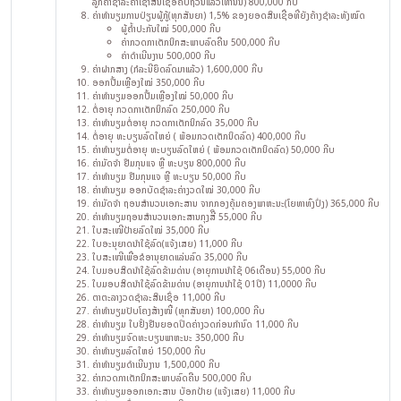
ລູກຄ້າຊໍາລະຄ່າເຊົ່າສິນເຊື່ອຄົບຖ້ວນແລ້ວເທົ່ານັ້ນ) 800,000 ກີບ
ຄ່າທຳນຽມການປ່ຽນຜູ້ກູ້(ທຸກສັນຍາ) 1,5% ຂອງຍອດສິນເຊື່ອທີ່ຍັງຄ້າງຊໍາລະທັງໝົດ
ຜູ້ຄໍ້າປະກັນໃໝ່ 500,000 ກີບ
ຄ່າກວດກາເຕັກນິກສະພາບລົດຄືນ 500,000 ກີບ
ຄ່າດຳເນີນງານ 500,000 ກີບ
ຄ່າຝາກສາງ (ກໍລະນີຍຶດລົດມາແລ້ວ) 1,600,000 ກີບ
ອອກປື້ມເຫຼືອງໃໝ່ 350,000 ກີບ
ຄ່າທໍານຽມອອກປື້ມເຫຼືອງໃໝ່ 50,000 ກີບ
ຕໍ່ອາຍຸ ກວດກາເຕັກນິກລົດ 250,000 ກີບ
ຄ່າທໍານຽມຕໍ່ອາຍຸ ກວດກາເຕັກນິກລົດ 35,000 ກີບ
ຕໍ່ອາຍຸ ທະບຽນລົດໃຫຍ່ ( ພ້ອມກວດເຕັກນິດລົດ) 400,000 ກີບ
ຄ່າທໍານຽມຕໍ່ອາຍຸ ທະບຽນລົດໃຫຍ່ ( ພ້ອມກວດເຕັກນິດລົດ) 50,000 ກີບ
ຄ່າມັດຈຳ ຢືມກຸນແຈ ຫຼື ທະບຽນ 800,000 ກີບ
ຄ່າທຳນຽມ ຢືມກຸນແຈ ຫຼື ທະບຽນ 50,000 ກີບ
ຄ່າທຳນຽມ ອອກບັດຊໍາລະຄ່າງວດໃໝ່ 30,000 ກີບ
ຄ່າມັດຈຳ ຖອນສໍານວນເອກະສານ ຈາກກອງຄຸ້ມຄອງພາຫະນະ(ໂຍທາທົ່ງປົ່ງ) 365,000 ກີບ
ຄ່າທຳນຽມຖອນສຳນວນເອກະສານກຸງສີິ 55,000 ກີບ
ໃບສະເໜີປ້າຍລົດໃໝ່ 35,000 ກີບ
ໃບອະນຸຍາດນຳໃຊ້ລົດ(ແຈ້ງເສຍ) 11,000 ກີບ
ໃບສະເໜີເພື່ອຂໍອານຸຍາດແລ່ນລົດ 35,000 ກີບ
ໃບມອບສິດນຳໃຊ້ລົດຂ້າມດ່ານ (ອາຍຸການນໍາໃຊ້ 06ເດືອນ) 55,000 ກີບ
ໃບມອບສິດນຳໃຊ້ລົດຂ້າມດ່ານ (ອາຍຸການນໍາໃຊ້ 01ປີ) 11,0000 ກີບ
ຕາຕະລາງວດຊໍາລະສິນເຊຶ່ອ 11,000 ກີບ
ຄ່າທຳນຽມປັບໂຄງສ້າງໜີ້ (ທຸກສັນຍາ) 100,000 ກີບ
ຄ່າທໍານຽມ ໃບຢັ້ງຢືນຍອດປິດຄ່າງວດກ່ອນກໍານົດ 11,000 ກີບ
ຄ່າທຳນຽມຈົດທະບຽນພາຫະນະ 350,000 ກີບ
ຄ່າທຳນຽມລົດໃຫຍ່ 150,000 ກີບ
ຄ່າທຳນຽມດຳເນີນງານ 1,500,000 ກີບ
ຄ່າກວດກາເຕັກນິກສະພາບລົດຄືນ 500,000 ກີບ
ຄ່າທຳນຽມອອກເອກະສານ ບັອກປ້າຍ (ແຈ້ງເສຍ) 11,000 ກີບ